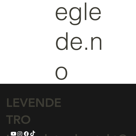
egle
de.n
o
LEVENDE
TRO