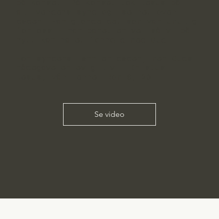
på korset. På korset tok Jesus på
all verdens synd og seiret over
døden. Han gjorde det som var umulig
for oss - han banet en vei så vi på
nytt kan ha et forhold med Gud.
For syndens lønn er døden, men Guds
nådegave er evig liv i Kristus
Jesus, vår Herre. Rom 6, 23
Se video