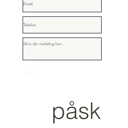
Send
påsk