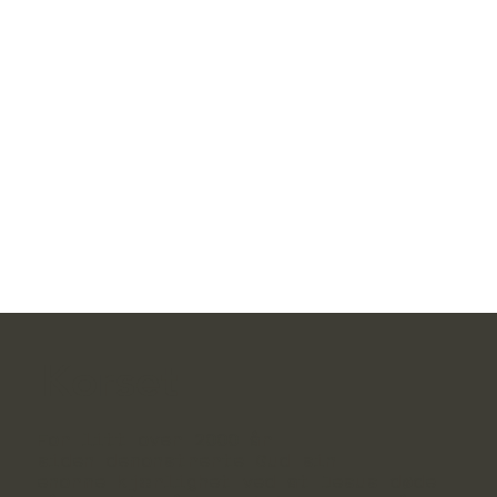
Korset
For litt over 2000 år
siden demonstrerte Gud sin
enorme kjærlighet ved at Jesus døde