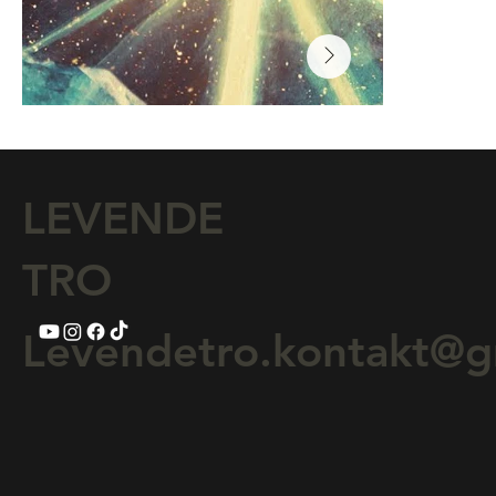
LEVENDE
TRO
Levendetro.kontakt@g
Lyset kom ned